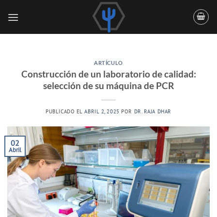
Saltar
al
contenido
ARTÍCULO
Construcción de un laboratorio de calidad:
selección de su máquina de PCR
PUBLICADO EL
ABRIL 2, 2025
POR
DR. RAJA DHAR
02
Abril