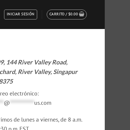
INICIAR SESIÓN
CARRITO /
$
0.00
9, 144 River Valley Road,
chard, River Valley, Singapur
8375
reo electrónico:
**
@
************
us.com
imos de lunes a viernes, de 8 a.m.
:30 p.m. EST