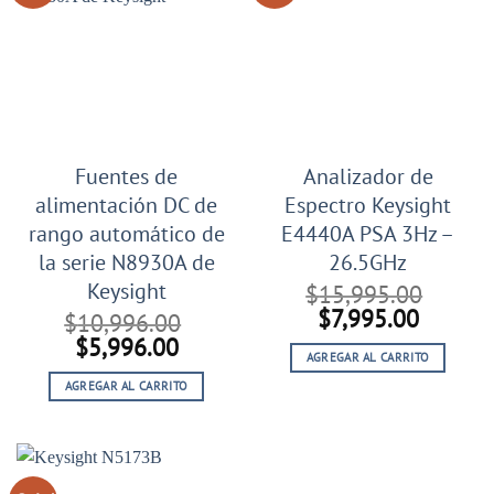
Fuentes de
Analizador de
alimentación DC de
Espectro Keysight
rango automático de
E4440A PSA 3Hz –
la serie N8930A de
26.5GHz
Keysight
$
15,995.00
El
El
$
7,995.00
$
10,996.00
precio
precio
El
El
$
5,996.00
AGREGAR AL CARRITO
original
actual
precio
precio
era:
es:
AGREGAR AL CARRITO
original
actual
$15,995.00.
$7,995.
era:
es:
$10,996.00.
$5,996.00.