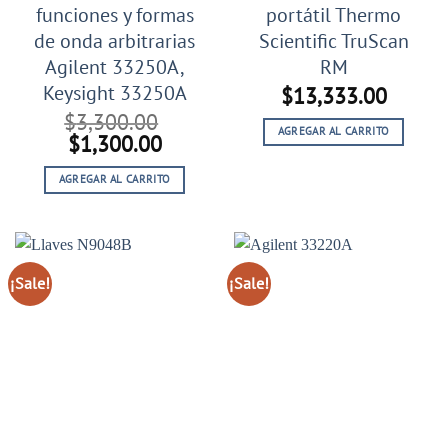
funciones y formas
portátil Thermo
de onda arbitrarias
Scientific TruScan
Agilent 33250A,
RM
Keysight 33250A
$
13,333.00
$
3,300.00
AGREGAR AL CARRITO
El
El
$
1,300.00
precio
precio
AGREGAR AL CARRITO
original
actual
era:
es:
$3,300.00.
$1,300.00.
¡Sale!
¡Sale!