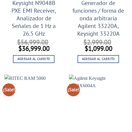
Keysight N9048B
Generador de
PXE EMI Receiver,
funciones / forma de
Analizador de
onda arbitraria
Señales de 1 Hz a
Agilent 33220A,
26.5 GHz
Keysight 33220A
$
56,999.00
$
2,999.00
El
El
El
El
$
36,999.00
$
1,099.00
precio
precio
precio
precio
AGREGAR AL CARRITO
AGREGAR AL CARRITO
original
actual
original
actual
era:
es:
era:
es:
$56,999.00.
$36,999.00.
$2,999.00.
$1,099
¡Sale!
¡Sale!