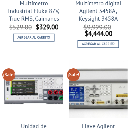
Multímetro
Multímetro digital
Industrial Fluke 87V,
Agilent 3458A,
True RMS, Caimanes
Keysight 3458A
El
El
$
529.00
$
329.00
$
9,999.00
precio
precio
El
El
$
4,444.00
AGREGAR AL CARRITO
original
actual
precio
precio
AGREGAR AL CARRITO
era:
es:
original
actual
$529.00.
$329.00.
era:
es:
$9,999.00.
$4,444
¡Sale!
¡Sale!
Unidad de
Llave Agilent