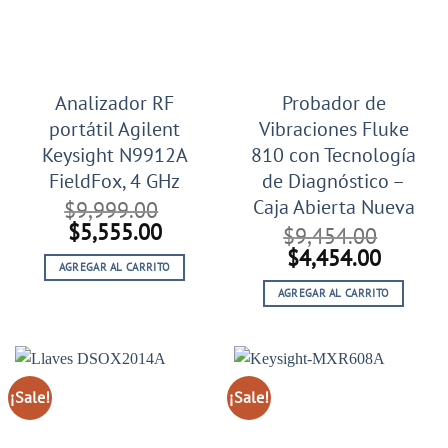
Analizador RF
Probador de
portátil Agilent
Vibraciones Fluke
Keysight N9912A
810 con Tecnología
FieldFox, 4 GHz
de Diagnóstico –
Caja Abierta Nueva
$
9,999.00
El
El
$
5,555.00
$
9,454.00
precio
precio
El
El
$
4,454.00
AGREGAR AL CARRITO
original
actual
precio
precio
era:
es:
AGREGAR AL CARRITO
original
actual
$9,999.00.
$5,555.00.
era:
es:
$9,454.00.
$4,454
¡Sale!
¡Sale!