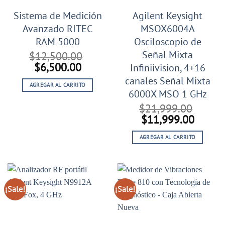
Sistema de Medición
Agilent Keysight
Avanzado RITEC
MSOX6004A
RAM 5000
Osciloscopio de
Señal Mixta
$
12,500.00
El
El
$
6,500.00
Infiniivision, 4+16
precio
precio
canales Señal Mixta
AGREGAR AL CARRITO
original
actual
6000X MSO 1 GHz
era:
es:
$
21,999.00
$12,500.00.
$6,500.00.
El
El
$
11,999.00
precio
precio
AGREGAR AL CARRITO
original
actual
era:
es:
$21,999.00.
$11,99
¡Sale!
¡Sale!