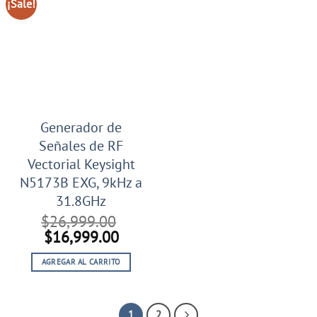
¡Sale!
Generador de
Señales de RF
Vectorial Keysight
N5173B EXG, 9kHz a
31.8GHz
$
26,999.00
El
El
$
16,999.00
precio
precio
AGREGAR AL CARRITO
original
actual
era:
es:
$26,999.00.
$16,999.00.
1
2