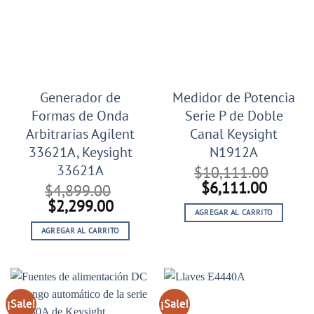
Generador de
Medidor de Potencia
Formas de Onda
Serie P de Doble
Arbitrarias Agilent
Canal Keysight
33621A, Keysight
N1912A
33621A
$
10,111.00
El
El
$
6,111.00
$
4,899.00
precio
precio
El
El
$
2,299.00
AGREGAR AL CARRITO
original
actual
precio
precio
era:
es:
AGREGAR AL CARRITO
original
actual
$10,111.00.
$6,111
era:
es:
$4,899.00.
$2,299.00.
¡Sale!
¡Sale!