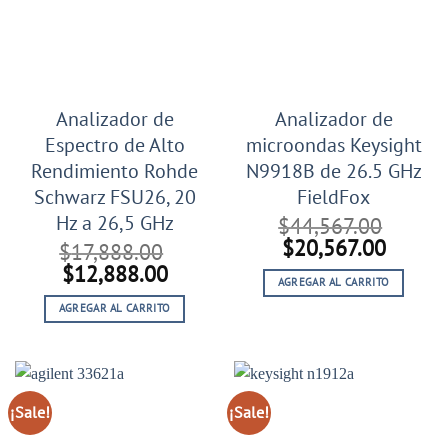
Analizador de
Analizador de
Espectro de Alto
microondas Keysight
Rendimiento Rohde
N9918B de 26.5 GHz
Schwarz FSU26, 20
FieldFox
Hz a 26,5 GHz
$
44,567.00
El
El
$
20,567.00
$
17,888.00
precio
precio
El
El
$
12,888.00
AGREGAR AL CARRITO
original
actual
precio
precio
era:
es:
AGREGAR AL CARRITO
original
actual
$44,567.00.
$20,56
era:
es:
$17,888.00.
$12,888.00.
¡Sale!
¡Sale!