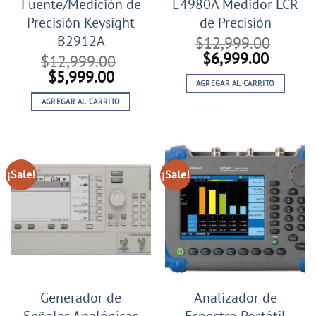
Fuente/Medición de
E4980A Medidor LCR
Precisión Keysight
de Precisión
B2912A
$
12,999.00
El
El
$
6,999.00
$
12,999.00
precio
precio
El
El
$
5,999.00
AGREGAR AL CARRITO
original
actual
precio
precio
era:
es:
AGREGAR AL CARRITO
original
actual
$12,999.00.
$6,999
era:
es:
$12,999.00.
$5,999.00.
¡Sale!
¡Sale!
Generador de
Analizador de