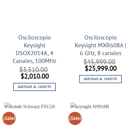
Osciloscopio
Osciloscopio
Keysight
Keysight MXR608A |
DSOX2014A, 4
6 GHz, 8 canales
Canales, 100MHz
$
45,999.00
El
El
$
25,999.00
$
3,510.00
precio
precio
El
El
$
2,010.00
AGREGAR AL CARRITO
original
actual
precio
precio
era:
es:
AGREGAR AL CARRITO
original
actual
$45,999.00.
$25,99
era:
es:
$3,510.00.
$2,010.00.
¡Sale!
¡Sale!