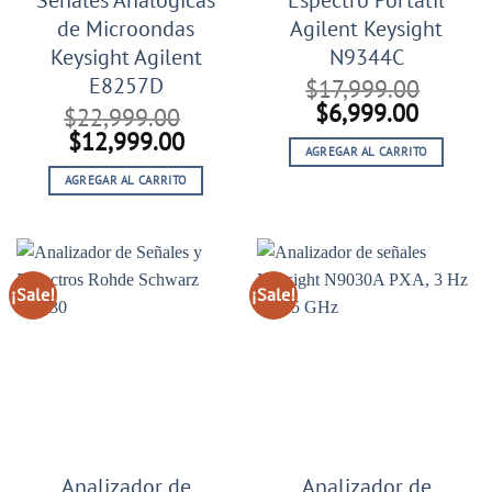
Señales Analógicas
Espectro Portátil
de Microondas
Agilent Keysight
Keysight Agilent
N9344C
E8257D
$
17,999.00
El
El
$
6,999.00
$
22,999.00
precio
precio
El
El
$
12,999.00
AGREGAR AL CARRITO
original
actual
precio
precio
era:
es:
AGREGAR AL CARRITO
original
actual
$17,999.00.
$6,999
era:
es:
$22,999.00.
$12,999.00.
¡Sale!
¡Sale!
Analizador de
Analizador de