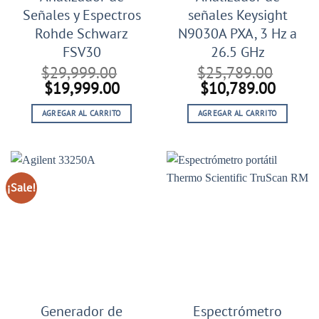
Señales y Espectros
señales Keysight
Rohde Schwarz
N9030A PXA, 3 Hz a
FSV30
26.5 GHz
$
29,999.00
$
25,789.00
El
El
El
El
$
19,999.00
$
10,789.00
precio
precio
precio
precio
AGREGAR AL CARRITO
AGREGAR AL CARRITO
original
actual
original
actual
era:
es:
era:
es:
$29,999.00.
$19,999.00.
$25,789.00.
$10,78
¡Sale!
Generador de
Espectrómetro