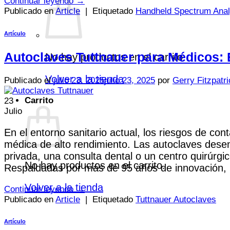
Continuar leyendo
→
Publicado en
Article
|
Etiquetado
Handheld Spectrum Ana
Artículo
Autoclaves Tuttnauer para Médicos: 
No hay productos en el carrito.
Volver a la tienda
Publicado el
julio 23, 2025
julio 23, 2025
por
Gerry Fitzpatr
Carrito
23
Julio
En el entorno sanitario actual, los riesgos de con
médica de alto rendimiento. Las autoclaves desem
privada, una consulta dental o un centro quirúrgic
No hay productos en el carrito.
Respaldadas por más de 95 años de innovación, [
Volver a la tienda
Continuar leyendo
→
Publicado en
Article
|
Etiquetado
Tuttnauer Autoclaves
Artículo