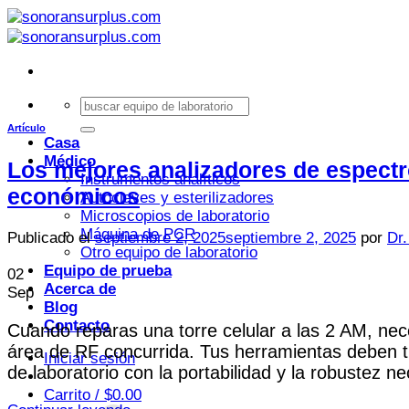
Saltar
al
contenido
Buscar:
Artículo
Casa
Médico
Los mejores analizadores de espectr
Instrumentos analíticos
económicos
Autoclaves y esterilizadores
Microscopios de laboratorio
Máquina de PCR
Publicado el
septiembre 2, 2025
septiembre 2, 2025
por
Dr.
Otro equipo de laboratorio
Equipo de prueba
02
Acerca de
Sep
Blog
Contacto
Cuando reparas una torre celular a las 2 AM, nec
área de RF concurrida. Tus herramientas deben tr
Iniciar sesión
de laboratorio con la portabilidad y la robustez 
Carrito /
$
0.00