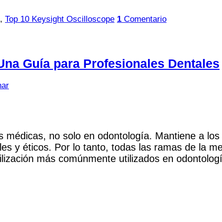
,
Top 10 Keysight Oscilloscope
1
Comentario
 Una Guía para Profesionales Dentales
har
cas médicas, no solo en odontología. Mantiene a los
s y éticos. Por lo tanto, todas las ramas de la me
erilización más comúnmente utilizados en odontolog