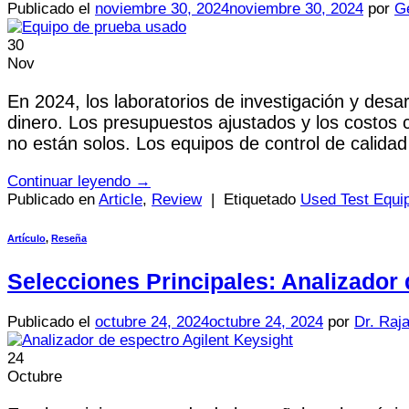
Publicado el
noviembre 30, 2024
noviembre 30, 2024
por
Ge
30
Nov
En 2024, los laboratorios de investigación y des
dinero. Los presupuestos ajustados y los costos 
no están solos. Los equipos de control de calida
Continuar leyendo
→
Publicado en
Article
,
Review
|
Etiquetado
Used Test Equi
Artículo
,
Reseña
Selecciones Principales: Analizador
Publicado el
octubre 24, 2024
octubre 24, 2024
por
Dr. Raj
24
Octubre