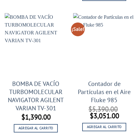
era:
es:
$5,550.00.
$2,795
¡Sale!
BOMBA DE VACÍO
Contador de
TURBOMOLECULAR
Partículas en el Aire
NAVIGATOR AGILENT
Fluke 985
VARIAN TV-301
$
5,390.00
El
El
$
3,051.00
$
1,390.00
precio
precio
AGREGAR AL CARRITO
original
actual
AGREGAR AL CARRITO
era:
es: