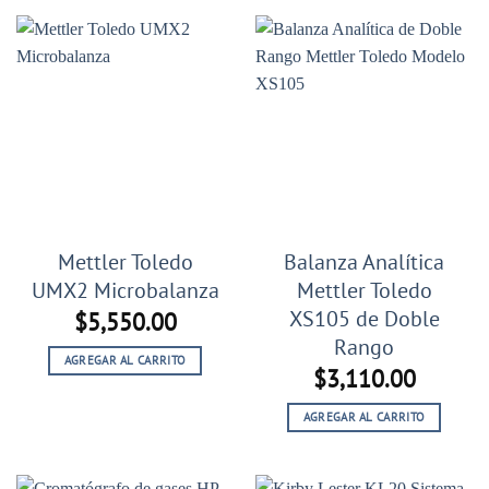
$5,390.00.
$3,051
Mettler Toledo
Balanza Analítica
UMX2 Microbalanza
Mettler Toledo
XS105 de Doble
$
5,550.00
Rango
AGREGAR AL CARRITO
$
3,110.00
AGREGAR AL CARRITO