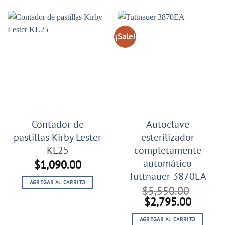
¡Sale!
Contador de
Autoclave
pastillas Kirby Lester
esterilizador
KL25
completamente
automático
$
1,090.00
Tuttnauer 3870EA
AGREGAR AL CARRITO
$
5,550.00
El
El
$
2,795.00
precio
precio
AGREGAR AL CARRITO
original
actual