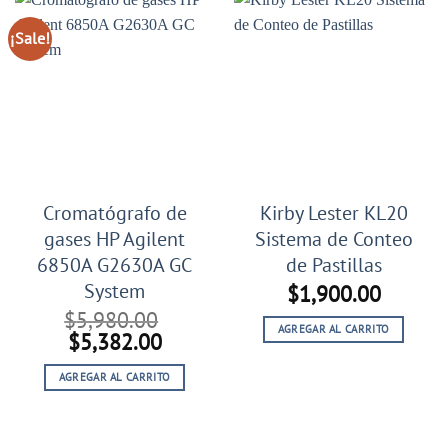
¡Sale!
Cromatógrafo de
Kirby Lester KL20
gases HP Agilent
Sistema de Conteo
6850A G2630A GC
de Pastillas
System
$
1,900.00
$
5,980.00
AGREGAR AL CARRITO
El
El
$
5,382.00
precio
precio
AGREGAR AL CARRITO
original
actual
era:
es:
$5,980.00.
$5,382.00.