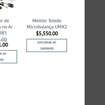
or de
Mettler Toledo
s no Ar
Microbalança UMX2
 985
$
5,550.00
.00
ADICIONAR AO
O
1.00
preço
CARRINHO
al
atual
R AO
é:
NHO
.00.
$3,051.00.