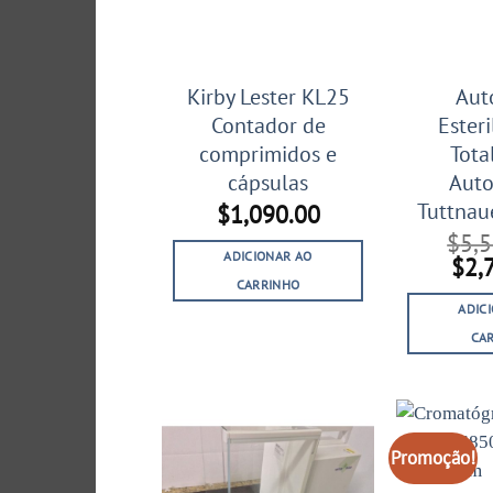
Kirby Lester KL25
Aut
Contador de
Ester
comprimidos e
Tota
cápsulas
Auto
Tuttnau
$
1,090.00
$
5,
ADICIONAR AO
O
$
2,
pre
CARRINHO
orig
ADIC
era:
CA
$5,
Promoção!