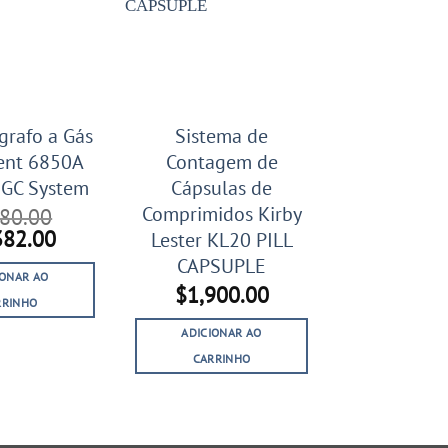
rafo a Gás
Sistema de
ent 6850A
Contagem de
GC System
Cápsulas de
Comprimidos Kirby
980.00
O
382.00
Lester KL20 PILL
ço
preço
CAPSUPLE
inal
atual
IONAR AO
$
1,900.00
é:
RRINHO
980.00.
$5,382.00.
ADICIONAR AO
CARRINHO