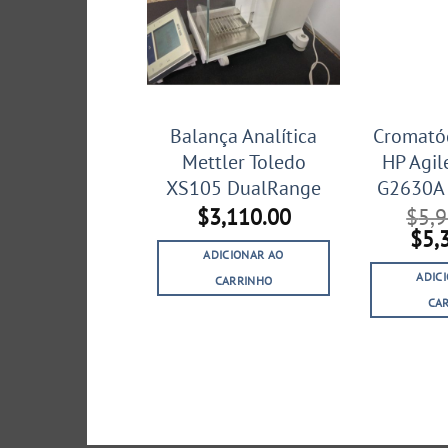
Balança Analítica
Cromatóg
Mettler Toledo
HP Agil
XS105 DualRange
G2630A 
$
3,110.00
$
5,
O
$
5,
pre
ADICIONAR AO
orig
ADIC
CARRINHO
era:
CA
$5,