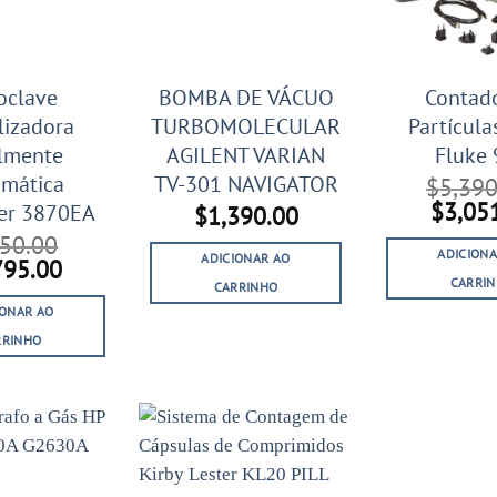
oclave
BOMBA DE VÁCUO
Contad
ilizadora
TURBOMOLECULAR
Partícula
lmente
AGILENT VARIAN
Fluke
mática
TV-301 NAVIGATOR
$
5,390
O
$
3,05
er 3870EA
$
1,390.00
preço
550.00
origin
ADICIONA
ADICIONAR AO
O
795.00
era:
CARRI
ço
preço
CARRINHO
$5,390
inal
atual
IONAR AO
é:
RRINHO
550.00.
$2,795.00.