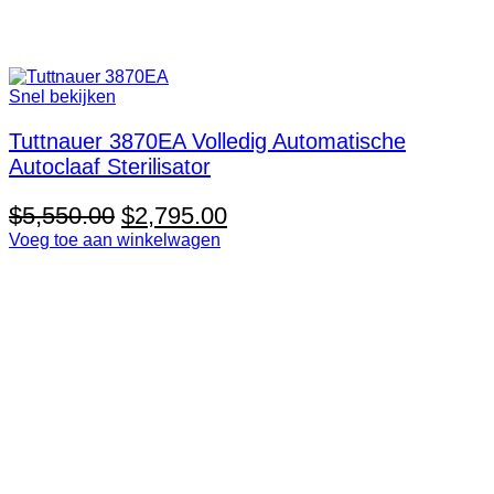
Snel bekijken
Tuttnauer 3870EA Volledig Automatische
Autoclaaf Sterilisator
De
De
$
5,550.00
$
2,795.00
oorspronkelijke
huidige
Voeg toe aan winkelwagen
prijs
prijs
was:
is:
$5,550.00.
$2,795.00.