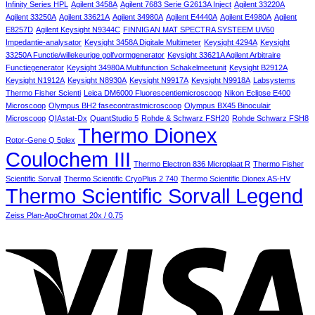
Sterilizers
PCR
for
Finds
Right
Infinity Series HPL
Agilent 3458A
Agilent 7683 Serie G2613A Inject
Agilent 33220A
for
Machine
Your
Lab
Agilent 33250A
Agilent 33621A
Agilent 34980A
Agilent E4440A
Agilent E4980A
Agilent
Healthcare
Practice
Microscope
E8257D
Agilent Keysight N9344C
FINNIGAN MAT SPECTRA SYSTEEM UV60
Professionals
for
Impedantie-analysator
Keysight 3458A Digitale Multimeter
Keysight 4294A
Keysight
Your
33250A Functie/willekeurige golfvormgenerator
Keysight 33621A Agilent Arbitraire
Needs
Functiegenerator
Keysight 34980A Multifunction Schakelmeetunit
Keysight B2912A
Keysight N1912A
Keysight N8930A
Keysight N9917A
Keysight N9918A
Labsystems
Thermo Fisher Scienti
Leica DM6000 Fluorescentiemicroscoop
Nikon Eclipse E400
Microscoop
Olympus BH2 fasecontrastmicroscoop
Olympus BX45 Binoculair
Microscoop
QIAstat-Dx
QuantStudio 5
Rohde & Schwarz FSH20
Rohde Schwarz FSH8
Thermo Dionex
Rotor-Gene Q 5plex
Coulochem III
Thermo Electron 836 Microplaat R
Thermo Fisher
Scientific Sorvall
Thermo Scientific CryoPlus 2 740
Thermo Scientific Dionex AS-HV
Thermo Scientific Sorvall Legend
Zeiss Plan-ApoChromat 20x / 0.75
V