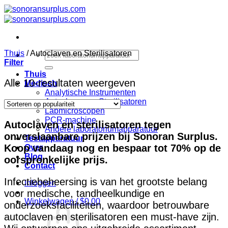
Ga
naar
inhoud
Thuis
/
Autoclaven en Sterilisatoren
Zoeken
Filter
naar:
Thuis
Gesorteerd
Alle 10-resultaten weergeven
Medisch
Analytische Instrumenten
op
Autoclaven en Sterilisatoren
populariteit
Labmicroscopen
PCR-machine
Autoclaven en sterilisatoren tegen
Andere laboratoriumapparatuur
onverslaanbare prijzen bij Sonoran Surplus.
Testapparatuur
Koop vandaag nog en bespaar tot 70% op de
Over
Blog
oorspronkelijke prijs.
Contact
Infectiebeheersing is van het grootste belang
Inloggen
voor medische, tandheelkundige en
Winkelwagen /
$
0.00
onderzoeksfaciliteiten, waardoor betrouwbare
autoclaven en sterilisatoren een must-have zijn.